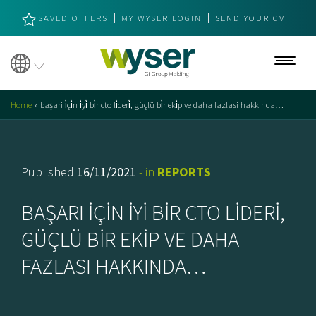
SAVED OFFERS
MY WYSER LOGIN
SEND YOUR CV
Job offer
Home
»
başari i̇çi̇n i̇yi̇ bi̇r cto li̇deri̇, güçlü bi̇r eki̇p ve daha fazlasi hakkinda…
About us
About us
Published
16/11/2021
- in
REPORTS
Strategic Keystones
BAŞARI İÇİN İYİ BİR CTO LİDERİ,
Brand values
GÜÇLÜ BİR EKİP VE DAHA
Specializations
FAZLASI HAKKINDA…
Our Licenses & Certificates