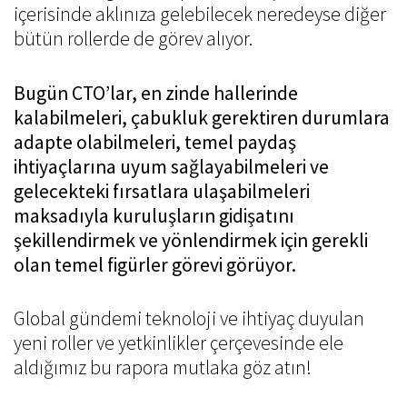
içerisinde aklınıza gelebilecek neredeyse diğer
SAVED OFFERS
bütün rollerde de görev alıyor.
MY WYSER LOGIN
SEND YOUR CV
Bugün CTO’lar, en zinde hallerinde
kalabilmeleri, çabukluk gerektiren durumlara
adapte olabilmeleri, temel paydaş
LINKEDIN
ihtiyaçlarına uyum sağlayabilmeleri ve
gelecekteki fırsatlara ulaşabilmeleri
maksadıyla kuruluşların gidişatını
şekillendirmek ve yönlendirmek için gerekli
olan temel figürler görevi görüyor.
Global gündemi teknoloji ve ihtiyaç duyulan
yeni roller ve yetkinlikler çerçevesinde ele
aldığımız bu rapora mutlaka göz atın!