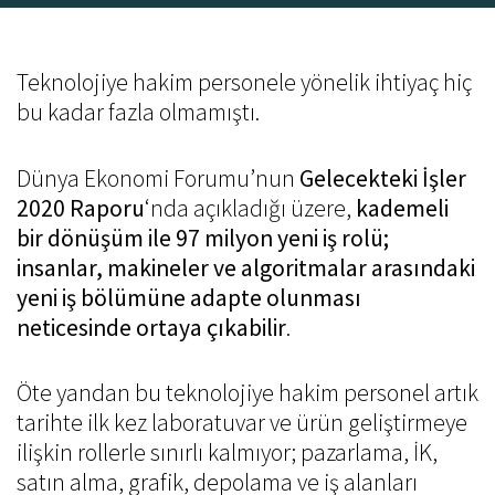
Candidates
Customers
Teknolojiye hakim personele yönelik ihtiyaç hiç
bu kadar fazla olmamıştı.
Search & Selection
Assessment service
Dünya Ekonomi Forumu’nun
Gelecekteki İşler
Candidate Market Mapping
2020 Raporu
‘nda açıkladığı üzere,
kademeli
bir dönüşüm ile 97 milyon yeni iş rolü;
insanlar, makineler ve algoritmalar arasındaki
Careers
yeni iş bölümüne adapte olunması
neticesinde ortaya çıkabilir
.
Knowledge center
Öte yandan bu teknolojiye hakim personel artık
Contact us
tarihte ilk kez laboratuvar ve ürün geliştirmeye
ilişkin rollerle sınırlı kalmıyor; pazarlama, İK,
satın alma, grafik, depolama ve iş alanları